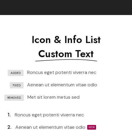
Icon & Info List
Custom Text
Roncus eget potenti viverra nec
ADDED
Aenean ut elementum vitae odio
FIXED
Met sit lorem metus sed
REMOVED
1.
Roncus eget potenti viverra nec
2.
Aenean ut elementum vitae odio
NEW