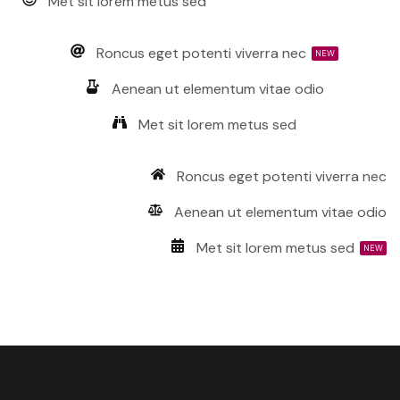
Met sit lorem metus sed
Roncus eget potenti viverra nec
NEW
Aenean ut elementum vitae odio
Met sit lorem metus sed
Roncus eget potenti viverra nec
Aenean ut elementum vitae odio
Met sit lorem metus sed
NEW